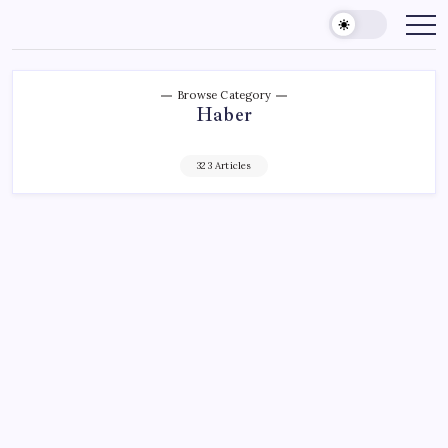
Skip
to
content
Browse Category
Haber
323 Articles