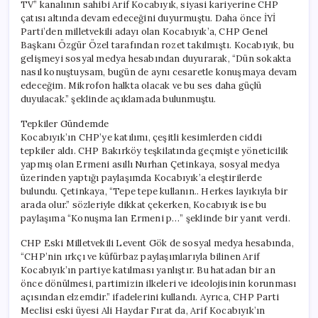
TV” kanalının sahibi Arif Kocabıyık, siyasi kariyerine CHP
çatısı altında devam edeceğini duyurmuştu. Daha önce İYİ
Parti’den milletvekili adayı olan Kocabıyık’a, CHP Genel
Başkanı Özgür Özel tarafından rozet takılmıştı. Kocabıyık, bu
gelişmeyi sosyal medya hesabından duyurarak, “Dün sokakta
nasıl konuştuysam, bugün de aynı cesaretle konuşmaya devam
edeceğim. Mikrofon halkta olacak ve bu ses daha güçlü
duyulacak.” şeklinde açıklamada bulunmuştu.
Tepkiler Gündemde
Kocabıyık’ın CHP’ye katılımı, çeşitli kesimlerden ciddi
tepkiler aldı. CHP Bakırköy teşkilatında geçmişte yöneticilik
yapmış olan Ermeni asıllı Nurhan Çetinkaya, sosyal medya
üzerinden yaptığı paylaşımda Kocabıyık’a eleştirilerde
bulundu. Çetinkaya, “Tepe tepe kullanın.. Herkes layıkıyla bir
arada olur.” sözleriyle dikkat çekerken, Kocabıyık ise bu
paylaşıma “Konuşma lan Ermeni p…” şeklinde bir yanıt verdi.
CHP Eski Milletvekili Levent Gök de sosyal medya hesabında,
“CHP’nin ırkçı ve küfürbaz paylaşımlarıyla bilinen Arif
Kocabıyık’ın partiye katılması yanlıştır. Bu hatadan bir an
önce dönülmesi, partimizin ilkeleri ve ideolojisinin korunması
açısından elzemdir.” ifadelerini kullandı. Ayrıca, CHP Parti
Meclisi eski üyesi Ali Haydar Fırat da, Arif Kocabıyık’ın