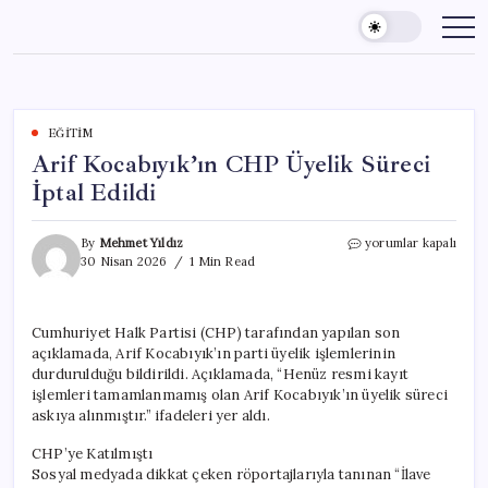
Skip
to
content
EĞITIM
Arif Kocabıyık’ın CHP Üyelik Süreci
İptal Edildi
Arif
By
Mehmet Yıldız
yorumlar kapalı
Kocabıyık’ın
30 Nisan 2026
1 Min Read
CHP
Üyelik
Süreci
Cumhuriyet Halk Partisi (CHP) tarafından yapılan son
İptal
açıklamada, Arif Kocabıyık’ın parti üyelik işlemlerinin
Edildi
için
durdurulduğu bildirildi. Açıklamada, “Henüz resmi kayıt
işlemleri tamamlanmamış olan Arif Kocabıyık’ın üyelik süreci
askıya alınmıştır.” ifadeleri yer aldı.
CHP’ye Katılmıştı
Sosyal medyada dikkat çeken röportajlarıyla tanınan “İlave