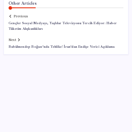
Other Articles
Previous
Gençler Sosyal Medyayı, Yaşlılar Televizyonu Tercih Ediyor: Haber
Tüketim Alışkanlıkları
Next
Babülmendep Boğazı’nda Tehlike! İran’dan Endişe Verici Açıklama
SON YAZILAR
Pixel Telefonlara Yapay Zeka Destekli Saat
Tasarımları Geliyor