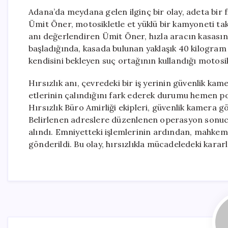
Adana’da meydana gelen ilginç bir olay, adeta bir
Ümit Öner, motosikletle et yüklü bir kamyoneti ta
anı değerlendiren Ümit Öner, hızla aracın kasas
başladığında, kasada bulunan yaklaşık 40 kilogram e
kendisini bekleyen suç ortağının kullandığı motosik
Hırsızlık anı, çevredeki bir iş yerinin güvenlik k
etlerinin çalındığını fark ederek durumu hemen pol
Hırsızlık Büro Amirliği ekipleri, güvenlik kamera gör
Belirlenen adreslere düzenlenen operasyon sonu
alındı. Emniyetteki işlemlerinin ardından, mahkeme
gönderildi. Bu olay, hırsızlıkla mücadeledeki kararl