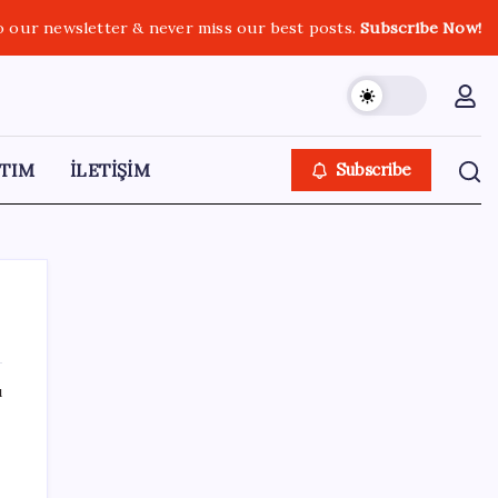
o our newsletter & never miss our best posts.
Subscribe Now!
TIM
İLETİŞİM
Subscribe
ı
SON YAZILAR
iPhone 18 Pro Ne Zaman Tanıtılacak?