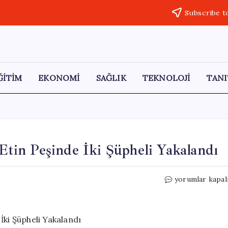
Subscribe t
ĞİTİM
EKONOMİ
SAĞLIK
TEKNOLOJİ
TANI
 Etin Peşinde İki Şüpheli Yakalandı
Adana’da
yorumlar kapal
Et
Hırsızlığı:
40
Kilo