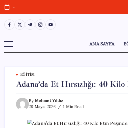
Skip
-
to
content
https://www.facebook.com/
https://twitter.com/
https://t.me/
https://www.instagram.com/
https://youtube.com/
ANA SAYFA
E
EĞITIM
Adana’da Et Hırsızlığı: 40 Kilo
By
Mehmet Yıldız
28 Mayıs 2026
1 Min Read