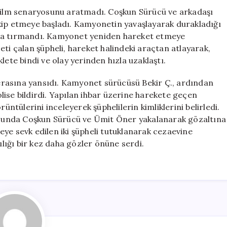
Etin
 film senaryosunu aratmadı. Coşkun Sürücü ve arkadaşı
Peşinde
kip etmeye başladı. Kamyonetin yavaşlayarak durakladığı
İki
ına tırmandı. Kamyonet yeniden hareket etmeye
Şüpheli
Yakalandı
ti çalan şüpheli, hareket halindeki araçtan atlayarak,
için
lete bindi ve olay yerinden hızla uzaklaştı.
amerasına yansıdı. Kamyonet sürücüsü Bekir Ç., ardından
ise bildirdi. Yapılan ihbar üzerine harekete geçen
üntülerini inceleyerek şüphelilerin kimliklerini belirledi.
cunda Coşkun Sürücü ve Ümit Öner yakalanarak gözaltına
ye sevk edilen iki şüpheli tutuklanarak cezaevine
ılığı bir kez daha gözler önüne serdi.