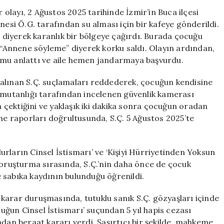
Yapılan
r olayı, 2 Ağustos 2025 tarihinde İzmir’in Buca ilçesi
İstismar
nesi Ö.G. tarafından su alması için bir kafeye gönderildi.
Davasında
” diyerek karanlık bir bölgeye çağırdı. Burada çocuğu
Şok
a “Annene söyleme” diyerek korku saldı. Olayın ardından,
Edici
umu anlattı ve aile hemen jandarmaya başvurdu.
Karar:
Sanık
 alınan S.Ç. suçlamaları reddederek, çocuğun kendisine
Tahliye
Komutanlığı tarafından incelenen güvenlik kamerası
Edildi
için
na çektiğini ve yaklaşık iki dakika sonra çocuğun oradan
şme raporları doğrultusunda, S.Ç. 5 Ağustos 2025’te
rların Cinsel İstismarı’ ve ‘Kişiyi Hürriyetinden Yoksun
Soruşturma sırasında, S.Ç.’nin daha önce de çocuk
 sabıka kaydının bulunduğu öğrenildi.
karar duruşmasında, tutuklu sanık S.Ç. gözyaşları içinde
ğun Cinsel İstismarı’ suçundan 5 yıl hapis cezası
ndan beraat kararı verdi. Şaşırtıcı bir şekilde, mahkeme