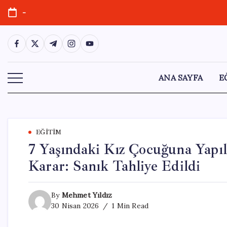
Skip
-
to
content
https://www.facebook.com/
https://twitter.com/
https://t.me/
https://www.instagram.com/
https://youtube.com/
ANA SAYFA
E
EĞITIM
7 Yaşındaki Kız Çocuğuna Yapıl
Karar: Sanık Tahliye Edildi
By
Mehmet Yıldız
30 Nisan 2026
1 Min Read