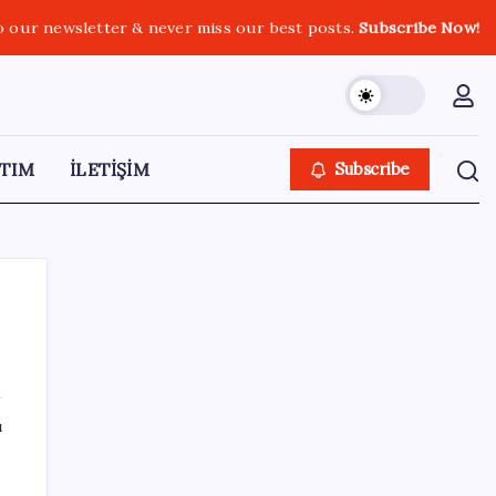
o our newsletter & never miss our best posts.
Subscribe Now!
TIM
İLETİŞİM
Subscribe
SON YAZILAR
ı
iPhone 18 Pro Ne Zaman Tanıtılacak?