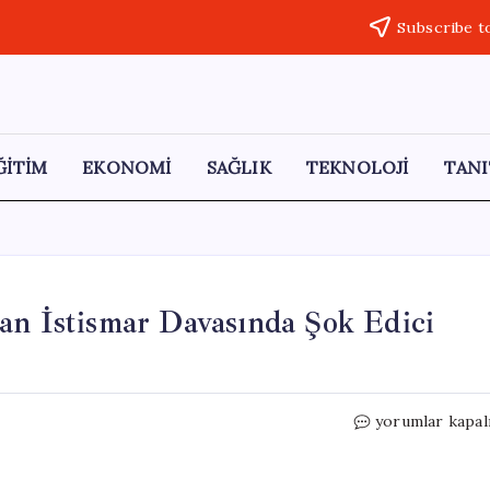
Subscribe t
ĞİTİM
EKONOMİ
SAĞLIK
TEKNOLOJİ
TANI
an İstismar Davasında Şok Edici
7
yorumlar kapal
Yaşındaki
Kız
Çocuğuna