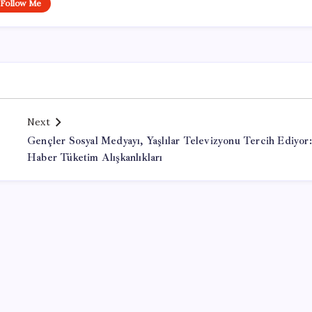
Follow Me
Next
Gençler Sosyal Medyayı, Yaşlılar Televizyonu Tercih Ediyor:
Haber Tüketim Alışkanlıkları
Office Lisans Satın Al
valorant hack buy