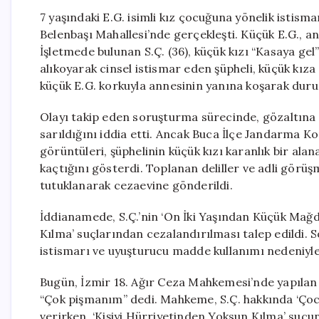
7 yaşındaki E.G. isimli kız çocuğuna yönelik istisma
Belenbaşı Mahallesi’nde gerçekleşti. Küçük E.G., an
İşletmede bulunan S.Ç. (36), küçük kızı “Kasaya gel
alıkoyarak cinsel istismar eden şüpheli, küçük kız
küçük E.G. korkuyla annesinin yanına koşarak dur
Olayı takip eden soruşturma sürecinde, gözaltına
sarıldığını iddia etti. Ancak Buca İlçe Jandarma 
görüntüleri, şüphelinin küçük kızı karanlık bir ala
kaçtığını gösterdi. Toplanan deliller ve adli görü
tutuklanarak cezaevine gönderildi.
İddianamede, S.Ç.’nin ‘On İki Yaşından Küçük Mağdu
Kılma’ suçlarından cezalandırılması talep edildi. 
istismarı ve uyuşturucu madde kullanımı nedeniyle
Bugün, İzmir 18. Ağır Ceza Mahkemesi’nde yapılan 
“Çok pişmanım” dedi. Mahkeme, S.Ç. hakkında ‘Çocu
verirken, ‘Kişiyi Hürriyetinden Yoksun Kılma’ suçu