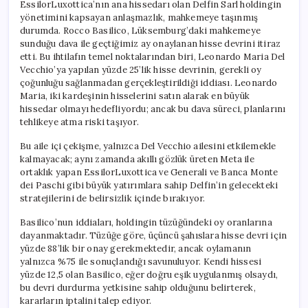
EssilorLuxottica’nın ana hissedarı olan Delfin Sarl holdingin
yönetimini kapsayan anlaşmazlık, mahkemeye taşınmış
durumda. Rocco Basilico, Lüksemburg’daki mahkemeye
sunduğu dava ile geçtiğimiz ay onaylanan hisse devrini itiraz
etti. Bu ihtilafın temel noktalarından biri, Leonardo Maria Del
Vecchio’ya yapılan yüzde 25’lik hisse devrinin, gerekli oy
çoğunluğu sağlanmadan gerçekleştirildiği iddiası. Leonardo
Maria, iki kardeşinin hisselerini satın alarak en büyük
hissedar olmayı hedefliyordu; ancak bu dava süreci, planlarını
tehlikeye atma riski taşıyor.
Bu aile içi çekişme, yalnızca Del Vecchio ailesini etkilemekle
kalmayacak; aynı zamanda akıllı gözlük üreten Meta ile
ortaklık yapan EssilorLuxottica ve Generali ve Banca Monte
dei Paschi gibi büyük yatırımlara sahip Delfin’in gelecekteki
stratejilerini de belirsizlik içinde bırakıyor.
Basilico’nun iddiaları, holdingin tüzüğündeki oy oranlarına
dayanmaktadır. Tüzüğe göre, üçüncü şahıslara hisse devri için
yüzde 88’lik bir onay gerekmektedir, ancak oylamanın
yalnızca %75 ile sonuçlandığı savunuluyor. Kendi hissesi
yüzde 12,5 olan Basilico, eğer doğru eşik uygulanmış olsaydı,
bu devri durdurma yetkisine sahip olduğunu belirterek,
kararların iptalini talep ediyor.