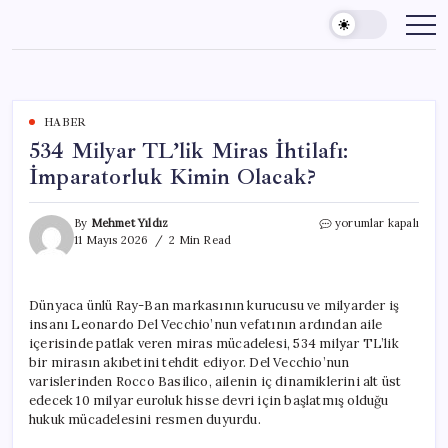
Skip
to
content
HABER
534 Milyar TL’lik Miras İhtilafı:
İmparatorluk Kimin Olacak?
534
By
Mehmet Yıldız
yorumlar kapalı
Milyar
11 Mayıs 2026
2 Min Read
TL’lik
Miras
İhtilafı:
Dünyaca ünlü Ray-Ban markasının kurucusu ve milyarder iş
İmparatorluk
insanı Leonardo Del Vecchio’nun vefatının ardından aile
Kimin
Olacak?
içerisinde patlak veren miras mücadelesi, 534 milyar TL’lik
için
bir mirasın akıbetini tehdit ediyor. Del Vecchio’nun
varislerinden Rocco Basilico, ailenin iç dinamiklerini alt üst
edecek 10 milyar euroluk hisse devri için başlatmış olduğu
hukuk mücadelesini resmen duyurdu.