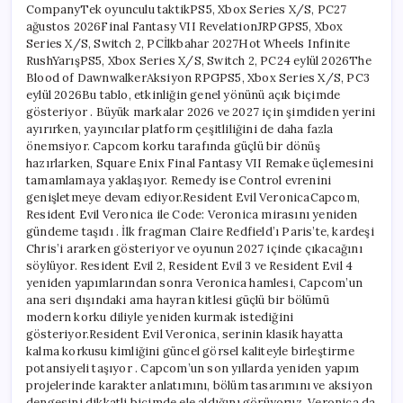
CompanyTek oyunculu taktikPS5, Xbox Series X/S, PC27
ağustos 2026Final Fantasy VII RevelationJRPGPS5, Xbox
Series X/S, Switch 2, PCİlkbahar 2027Hot Wheels Infinite
RushYarışPS5, Xbox Series X/S, Switch 2, PC24 eylül 2026The
Blood of DawnwalkerAksiyon RPGPS5, Xbox Series X/S, PC3
eylül 2026Bu tablo, etkinliğin genel yönünü açık biçimde
gösteriyor . Büyük markalar 2026 ve 2027 için şimdiden yerini
ayırırken, yayıncılar platform çeşitliliğini de daha fazla
önemsiyor. Capcom korku tarafında güçlü bir dönüş
hazırlarken, Square Enix Final Fantasy VII Remake üçlemesini
tamamlamaya yaklaşıyor. Remedy ise Control evrenini
genişletmeye devam ediyor.Resident Evil VeronicaCapcom,
Resident Evil Veronica ile Code: Veronica mirasını yeniden
gündeme taşıdı . İlk fragman Claire Redfield’ı Paris’te, kardeşi
Chris’i ararken gösteriyor ve oyunun 2027 içinde çıkacağını
söylüyor. Resident Evil 2, Resident Evil 3 ve Resident Evil 4
yeniden yapımlarından sonra Veronica hamlesi, Capcom’un
ana seri dışındaki ama hayran kitlesi güçlü bir bölümü
modern korku diliyle yeniden kurmak istediğini
gösteriyor.Resident Evil Veronica, serinin klasik hayatta
kalma korkusu kimliğini güncel görsel kaliteyle birleştirme
potansiyeli taşıyor . Capcom’un son yıllarda yeniden yapım
projelerinde karakter anlatımını, bölüm tasarımını ve aksiyon
dengesini dikkatli biçimde ele aldığını görüyoruz. Veronica da