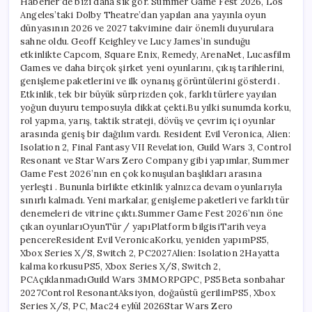
Haberler’de bizi daha sık gör. Summer Game Fest 2026, Los
sahnede
Angeles’taki Dolby Theatre’dan yapılan ana yayınla oyun
buluştu
için
dünyasının 2026 ve 2027 takvimine dair önemli duyurulara
sahne oldu. Geoff Keighley ve Lucy James’in sunduğu
etkinlikte Capcom, Square Enix, Remedy, ArenaNet, Lucasfilm
Games ve daha birçok şirket yeni oyunlarını, çıkış tarihlerini,
genişleme paketlerini ve ilk oynanış görüntülerini gösterdi .
Etkinlik, tek bir büyük sürprizden çok, farklı türlere yayılan
yoğun duyuru temposuyla dikkat çekti.Bu yılki sunumda korku,
rol yapma, yarış, taktik strateji, dövüş ve çevrim içi oyunlar
arasında geniş bir dağılım vardı. Resident Evil Veronica, Alien:
Isolation 2, Final Fantasy VII Revelation, Guild Wars 3, Control
Resonant ve Star Wars Zero Company gibi yapımlar, Summer
Game Fest 2026’nın en çok konuşulan başlıkları arasına
yerleşti . Bununla birlikte etkinlik yalnızca devam oyunlarıyla
sınırlı kalmadı. Yeni markalar, genişleme paketleri ve farklı tür
denemeleri de vitrine çıktı.Summer Game Fest 2026’nın öne
çıkan oyunlarıOyunTür / yapıPlatform bilgisiTarih veya
pencereResident Evil VeronicaKorku, yeniden yapımPS5,
Xbox Series X/S, Switch 2, PC2027Alien: Isolation 2Hayatta
kalma korkusuPS5, Xbox Series X/S, Switch 2,
PCAçıklanmadıGuild Wars 3MMORPGPC, PS5Beta sonbahar
2027Control ResonantAksiyon, doğaüstü gerilimPS5, Xbox
Series X/S, PC, Mac24 eylül 2026Star Wars Zero