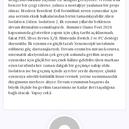
benzer bir çizgi izlerse, yalnızca nostaljiye yaslanan bir proje
olmaz. Modern Resident Evil formülünü seven oyuncular için
ana serinin eksik halkalarından birini tamamlayabilir.Alien:
Isolation 2Alien: Isolation 2, ilk oyunun yıllardır beklenen
devam ihtimalini somutlaştırdı . Summer Game Fest 2026
kapsamında gösterilen yapım için çıkış tarihi açıklanmadı,
fakat PS5, Xbox Series X/S, Nintendo Switch 2 ve PC desteği
duyuruldu. İlk oyunun en güçlü tarafı Xenomorph’un tahmin
edilmesi güç davranışlarıydı. Devam oyunu bu mirası korursa,
sinematik aksiyondan çok gerçek anlamda gerilim arayan
oyuncular için güçlü bir seçenek hâline gelebilir.Alien markası
oyun tarafında her zaman dalgalı bir geçmişe sahip oldu .
Isolation ise bu geçmiş içinde ayrı bir yerde duruyor, çünkü
oyuncuya sürekli üstünlük hissi vermek yerine savunmasızlık
duygusunu merkeze alıyor. Devam oyununun başarısı da
büyük ölçüde bu gerilim tasarımını ne kadar ileri taşıdığına
bağlı olacak. Yapay zekâ