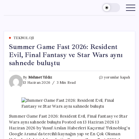
Skip
to
content
TEKNOLOJI
Summer Game Fast 2026: Resident
Evil, Final Fantasy ve Star Wars aynı
sahnede buluştu
Summer
By
Mehmet Yıldız
yorumlar kapalı
Game
13 Haziran 2026
3 Min Read
Fast
2026:
Resident
Evil,
Final
Fantasy
Summer Game Fast 2026: Resident Evil, Final Fantasy ve Star
ve
Wars aynı sahnede buluştu Posted on 13 Haziran 2026 13
Star
Haziran 2026 by Yusuf Arslan Haberleri Kaçırma! Teknoblog’u
Wars
Google Arama’da tercihli kaynağın yap ve En Çok Okunan
aynı