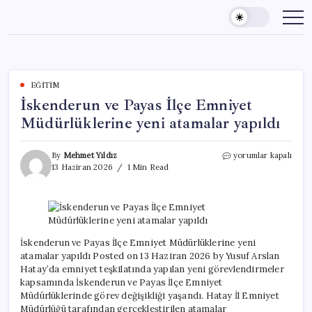
Skip
to
content
EĞITIM
İskenderun ve Payas İlçe Emniyet
Müdürlüklerine yeni atamalar yapıldı
İskenderun
By
Mehmet Yıldız
yorumlar kapalı
ve
13 Haziran 2026
1 Min Read
Payas
İlçe
Emniyet
Müdürlüklerine
yeni
atamalar
İskenderun ve Payas İlçe Emniyet Müdürlüklerine yeni
yapıldı
atamalar yapıldı Posted on 13 Haziran 2026 by Yusuf Arslan
için
Hatay’da emniyet teşkilatında yapılan yeni görevlendirmeler
kapsamında İskenderun ve Payas İlçe Emniyet
Müdürlüklerinde görev değişikliği yaşandı. Hatay İl Emniyet
Müdürlüğü tarafından gerçekleştirilen atamalar