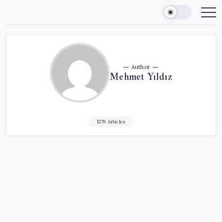
Skip
to
content
Author
Mehmet Yıldız
1279 Articles