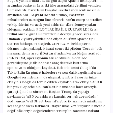
Boğazı yakınlarında önceki gün düşen Apache helikopterinin
ardından başlayan kriz, iki ülke arasındaki gerilimi yeniden
tırmandırdı. Tarafların karşılıklı saldırılar düzenlemesinin
ardından ABD Başkanı Donald Trump, Tahran’ın
müzakereleri uzattığını öne sürerek İran’ın enerji santralleri
ve köprülerini vuracak yeni saldırılar düzenlemeye yakın
olduğunu açıkladı. PİLOTLAR İDA İLE KURTARILDI Krizin
fitilini önceki gün Hürmüz’de bir devriye görevi sırasında
Umman kıyıları yakınlarında düşen ABD’nin Apache tipi
taarruz helikopteri ateşledi. CENTCOM, helikopterin
düşmesinden yaklaşık iki saat sonra iki pilotun ‘Corsair’ adlı
insansız deniz aracı (İDA) tarafından kurtarıldığını açıkladı.
CENTCOM, operasyonun ABD ordusunun denizde
gerçekleştirdiği ilk insansız araç destekli kurtarma
operasyonu olduğunu kaydetti. Haberlerimizi Google’da
Takip Edin En güncel haberlere ve son dakika gelişmelerine
Google üzerinden anında ulaşmak için bizi favorilerinize
ekleyin. Google’da tercih edilen kaynak olarak ekleyin ABD’li
bir yetkili Apache’nin İran’a ait bir insansız hava aracıyla
çarpıştığını öne sürerken, Başkan Trump da yaptığı
paylaşımda “ABD bu saldırıya karşılık vermek zorundadır”
dedi. Ancak Wall Street Journal’a göre ilk aşamada misilleme
seçeneğine sıcak bakmadı. Olayı birkaç kez “Büyük bir mesele
değil” sözleriyle değerlendiren Trump’ın, Savunma Bakanı