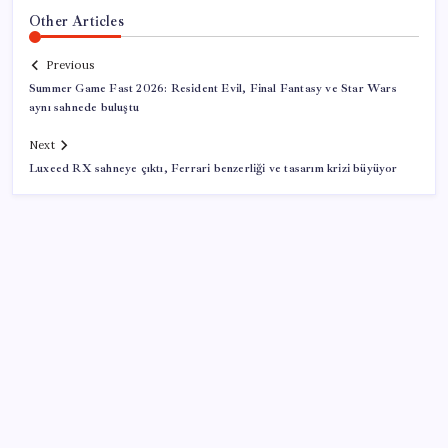
Other Articles
Previous
Summer Game Fast 2026: Resident Evil, Final Fantasy ve Star Wars
aynı sahnede buluştu
Next
Luxeed RX sahneye çıktı, Ferrari benzerliği ve tasarım krizi büyüyor
SON YAZILAR
Pixel Telefonlara Yapay Zeka Destekli Saat