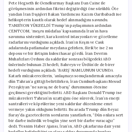
Pete Hegseth ile Genelkurmay Başkanı Dan Caine ile
görüşmesinin ardından fikrini değiştirdiği öne sürüldü. Öte
yandan İran Dışişleri Bakan Yardımcısı Kazım Garibabadi ise
helikopterin kasıtlı olarak hedef alınmadığını savundu.
TANSİYON YÜKSELDİ Trump’ın paylaşımının ardından
CENTCOM, ‘meşru müdafaa’ kapsamında İran’ın hava
savunma sistemleri, kara kontrol istasyonları ve gözetleme
radarlarını vurduğunu açıkladı. İran’ın Keşm ve Cask
adalarında patlamalar meydana gelirken, Sirik’te ise 2 su
deposu ve bir iletişim kulesi hasar gördü. İran Devrim
Muhafızları Ordusu da saldırılar sonrası bölgedeki ABD
üslerinde bulunan 21 hedefi, Bahreyn ve Ürdün’de de birer
hedefi vurduğunu açıkladı. ‘BARIŞ’ NAMLUNUN UCUNDA
Katarlı müzakerecilerin, ‘anlaşmayı sonuçlandırmak amacıyla
dün Tahran’a gittiği belirtilirken, İran Cumhurbaşkanı Mesud
Pezeşkiyan “ne savaş ne de barış” durumunun ötesine
geçilmesi gerektiğini belirtti. ABD Başkanı Donald Trump ise
müzakereleri Tahran’ın uzattığını öne sürerek, İran’ın enerji
santralleri ve köprülerine yeni saldırılar düzenleme emri
vermeye yakın olduğunu belirtti. Bu arada Trump dün Beyaz
Saray’da gazetecilerin sorularını yanıtlarken, “Dün onlara sert
bir darbe indirdik ve bugün yine sert bir darbe vuracağız”
dedi. Tesnim Haber Ajansı, İran’ın, ABD çıkarlarına dair yeni
hedefler belirlediğini ve olası saldırı durumunda bunları