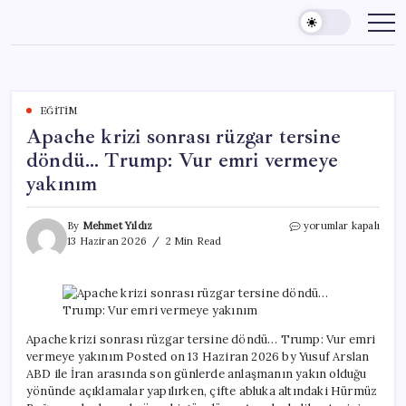
Skip
to
content
EĞITIM
Apache krizi sonrası rüzgar tersine
döndü… Trump: Vur emri vermeye
yakınım
Apache
By
Mehmet Yıldız
yorumlar kapalı
krizi
13 Haziran 2026
2 Min Read
sonrası
rüzgar
tersine
döndü…
Trump:
Vur
Apache krizi sonrası rüzgar tersine döndü… Trump: Vur emri
emri
vermeye yakınım Posted on 13 Haziran 2026 by Yusuf Arslan
vermeye
ABD ile İran arasında son günlerde anlaşmanın yakın olduğu
yakınım
yönünde açıklamalar yapılırken, çifte abluka altındaki Hürmüz
için